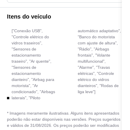
Itens do veículo
["Conexão USB",
automático adaptativo",
"Controle elétrico do
"Banco do motorista
vidros traseiros",
com ajuste de altura",
"Sensores de
"Rádio", "Airbags
estacionamento
frontais", "Volante
traseiro", "Ar quente",
multifuncional",
"Sensores de
"Alarme", "Travas
estacionamento
elétricas", "Controle
dianteiro", "Airbag para
elétrico do vidros
motorista", "Ar
dianteiros", "Rodas de
condicionado", "Airbags
liga leve"]
laterais", "Piloto
* Imagens meramente ilustrativas. Alguns itens apresentados
poderão não estar disponíveis nas versões. Preços sugeridos
e válidos de 31/08/2026. Os preços poderão ser modificados