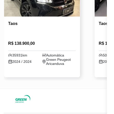
Taos
Taos
R$ 138.900,00
R$ 134.
35931km
Automática
50646
Green Peugeot
2024 / 2024
2024 /
Aricanduva