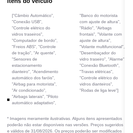
Itens do veículo
["Câmbio Automático",
"Banco do motorista
"Conexão USB",
com ajuste de altura",
"Controle elétrico do
"Rádio", "Airbags
vidros traseiros",
frontais", "Volante com
"Computador de bordo",
ajuste de altura",
"Freios ABS", "Controle
"Volante multifuncional",
de tração", "Ar quente",
"Desembaçador do
"Sensores de
vidro traseiro", "Alarme",
estacionamento
"Conexão Bluetooth",
dianteiro", "Acendimento
"Travas elétricas",
automático dos faróis",
"Controle elétrico do
"Airbag para motorista",
vidros dianteiros",
"Ar condicionado",
"Rodas de liga leve"]
"Airbags laterais", "Piloto
automático adaptativo",
* Imagens meramente ilustrativas. Alguns itens apresentados
poderão não estar disponíveis nas versões. Preços sugeridos
e válidos de 31/08/2026. Os preços poderão ser modificados