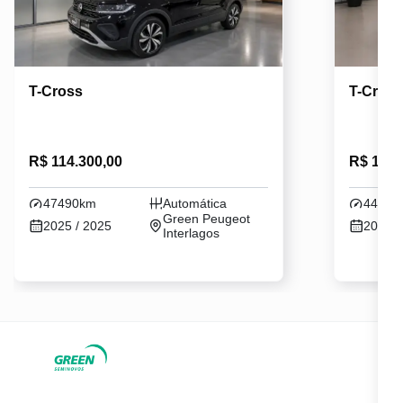
T-Cross
T-Cros
R$ 114.300,00
R$ 114.
47490km
Automática
44800
Green Peugeot
2025 / 2025
2024 /
Interlagos