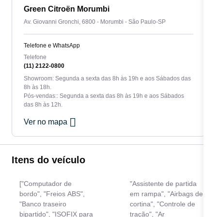
Green Citroën Morumbi
Av. Giovanni Gronchi, 6800 - Morumbi - São Paulo-SP
Telefone e WhatsApp
Telefone
(11) 2122-0800
Showroom: Segunda a sexta das 8h às 19h e aos Sábados das
8h às 18h.
Pós-vendas:: Segunda a sexta das 8h às 19h e aos Sábados
das 8h às 12h.
Ver no mapa
Itens do veículo
["Computador de
"Assistente de partida
bordo", "Freios ABS",
em rampa", "Airbags de
"Banco traseiro
cortina", "Controle de
bipartido", "ISOFIX para
tração", "Ar