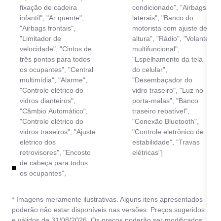
fixação de cadeira
condicionado", "Airbags
infantil", "Ar quente",
laterais", "Banco do
"Airbags frontais",
motorista com ajuste de
"Limitador de
altura", "Rádio", "Volante
velocidade", "Cintos de
multifuncional",
três pontos para todos
"Espelhamento da tela
os ocupantes", "Central
do celular",
multimídia", "Alarme",
"Desembaçador do
"Controle elétrico do
vidro traseiro", "Luz no
vidros dianteiros",
porta-malas", "Banco
"Câmbio Automático",
traseiro rebatível",
"Controle elétrico do
"Conexão Bluetooth",
vidros traseiros", "Ajuste
"Controle eletrônico de
elétrico dos
estabilidade", "Travas
retrovisores", "Encosto
elétricas"]
de cabeça para todos
os ocupantes",
* Imagens meramente ilustrativas. Alguns itens apresentados
poderão não estar disponíveis nas versões. Preços sugeridos
e válidos de 31/08/2026. Os preços poderão ser modificados