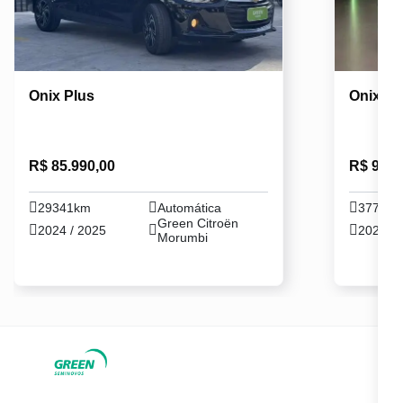
Onix Plus
Onix Pl
R$ 85.990,00
R$ 92.6
29341km
Automática
37797
Green Citroën
2024 / 2025
2024 / 
Morumbi