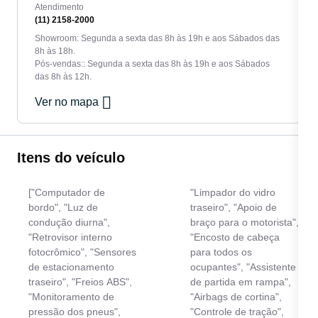
Atendimento
(11) 2158-2000
Showroom: Segunda a sexta das 8h às 19h e aos Sábados das
8h às 18h.
Pós-vendas:: Segunda a sexta das 8h às 19h e aos Sábados
das 8h às 12h.
Ver no mapa
Itens do veículo
["Computador de
"Limpador do vidro
bordo", "Luz de
traseiro", "Apoio de
condução diurna",
braço para o motorista",
"Retrovisor interno
"Encosto de cabeça
fotocrômico", "Sensores
para todos os
de estacionamento
ocupantes", "Assistente
traseiro", "Freios ABS",
de partida em rampa",
"Monitoramento de
"Airbags de cortina",
pressão dos pneus",
"Controle de tração",