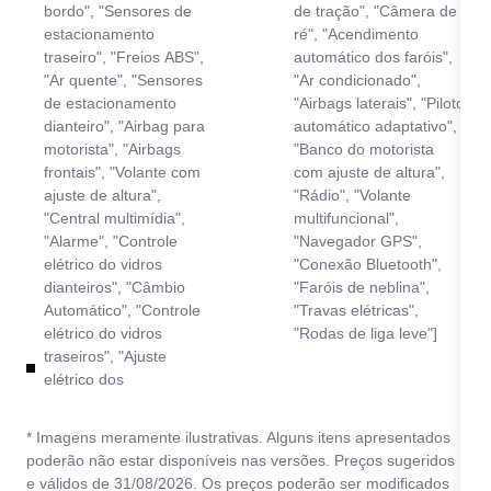
bordo", "Sensores de
de tração", "Câmera de
estacionamento
ré", "Acendimento
traseiro", "Freios ABS",
automático dos faróis",
"Ar quente", "Sensores
"Ar condicionado",
de estacionamento
"Airbags laterais", "Piloto
dianteiro", "Airbag para
automático adaptativo",
motorista", "Airbags
"Banco do motorista
frontais", "Volante com
com ajuste de altura",
ajuste de altura",
"Rádio", "Volante
"Central multimídia",
multifuncional",
"Alarme", "Controle
"Navegador GPS",
elétrico do vidros
"Conexão Bluetooth",
dianteiros", "Câmbio
"Faróis de neblina",
Automático", "Controle
"Travas elétricas",
elétrico do vidros
"Rodas de liga leve"]
traseiros", "Ajuste
elétrico dos
* Imagens meramente ilustrativas. Alguns itens apresentados
poderão não estar disponíveis nas versões. Preços sugeridos
e válidos de 31/08/2026. Os preços poderão ser modificados